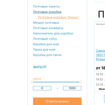
Почтовые пакеты
П
Почтовые коробки
Почтовые коробки "бурые"
Мешки почтовые
Артикул
Почтовые конверты
Наполнитель для коробок
Почтовый тубус
Коробка для книг
Папка для книг
Само
160*1
Коробка для папок
буры
ФИЛЬТР
от 1
18.30
.
Цена
19.52
..
23.18
..
-
Миним
Отфильтровать