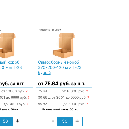
7
Артикул: 1562599
ный короб
Самосборный короб
00 мм Т-23
370*260*120 мм Т-23
бурый
руб. за шт.
от 75.64 руб. за шт.
.
от 10000 руб.
?
75.64
...............
от 10000 руб.
?
001 до 9999 руб.
?
80.69
...
от 3001 до 9999 руб.
?
....
до 3000 руб.
?
95.82
.................
до 3000 руб.
?
заказ: 50 шт.
Минимальный заказ: 50 шт.
+
-
+