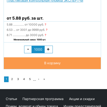
Пластиковая контрольная пломба ЭКСПЕРТ-М
от 5.88 руб. за шт.
5.88
...............
от 10000 руб.
?
6.53
...
от 3001 до 9999 руб.
?
8.71
.................
до 3000 руб.
?
Минимальный заказ: 1000 шт.
-
+
В корзину
…
1
2
3
4
5
›
»
Статьи
Партнерская программа
Акции и скидки
Прием, возврат и обмен товара
Ищем представителей