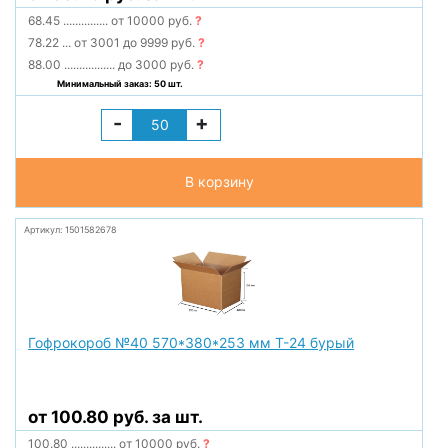
68.45
...............
от 10000 руб.
?
78.22
...
от 3001 до 9999 руб.
?
88.00
.................
до 3000 руб.
?
Минимальный заказ: 50 шт.
-
+
В корзину
Артикул: 1501582678
Гофрокороб №40 570*380*253 мм Т-24 бурый
от 100.80 руб. за шт.
100.80
...............
от 10000 руб.
?