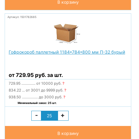
В корзину
Артикул: 1501782685
Гофрокороб паллетный 1184*784*800 мм П-32 бурый
от 729.95 руб. за шт.
729.95
...............
от 10000 руб.
?
834.22
...
от 3001 до 9999 руб.
?
938.50
.................
до 3000 руб.
?
Минимальный заказ: 25 шт.
-
+
В корзину