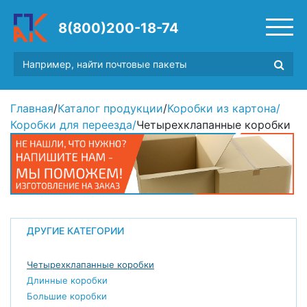
8(800)200-18-74
Главная
/
Каталог продукции
/
Коробки из картона
/
Коробки для переезда
/
Четырехклапанные коробки
ДРУГИЕ КАТЕГОРИИ
Четырехклапанные коробки
Длинные коробки
Большие коробки