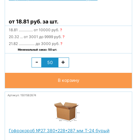
от 18.81 руб. за шт.
18.81
...............
от 10000 руб.
?
20.32
...
от 3001 до 9999 руб.
?
21.82
.................
до 3000 руб.
?
Минимальный заказ: 50 шт.
-
+
В корзину
Артикул: 1501582674
Гофрокороб №27 380*228*287 мм Т-24 бурый