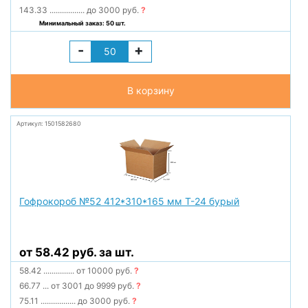
143.33
.................
до 3000 руб.
?
Минимальный заказ: 50 шт.
-
+
В корзину
Артикул: 1501582680
Гофрокороб №52 412*310*165 мм Т-24 бурый
от 58.42 руб. за шт.
58.42
...............
от 10000 руб.
?
66.77
...
от 3001 до 9999 руб.
?
75.11
.................
до 3000 руб.
?