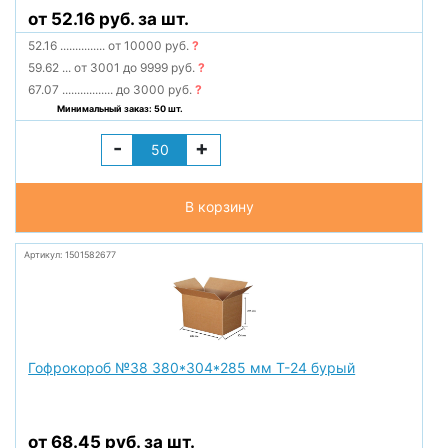
от 52.16 руб. за шт.
52.16
...............
от 10000 руб.
?
59.62
...
от 3001 до 9999 руб.
?
67.07
.................
до 3000 руб.
?
Минимальный заказ: 50 шт.
-
+
В корзину
Артикул: 1501582677
Гофрокороб №38 380*304*285 мм Т-24 бурый
от 68.45 руб. за шт.