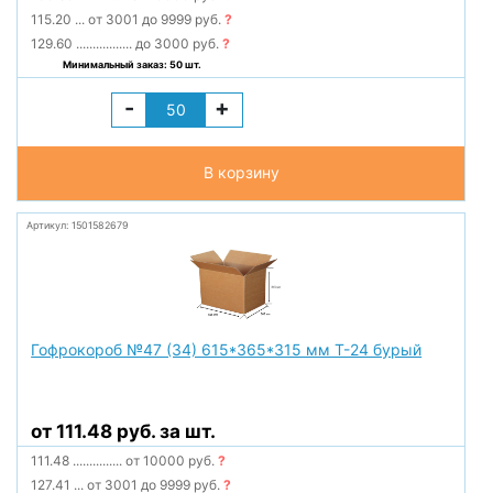
115.20
...
от 3001 до 9999 руб.
?
129.60
.................
до 3000 руб.
?
Минимальный заказ: 50 шт.
-
+
В корзину
Артикул: 1501582679
Гофрокороб №47 (34) 615*365*315 мм Т-24 бурый
от 111.48 руб. за шт.
111.48
...............
от 10000 руб.
?
127.41
...
от 3001 до 9999 руб.
?