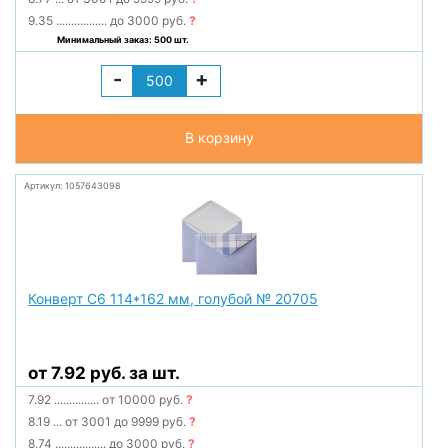
9.35
.................
до 3000 руб.
?
Минимальный заказ: 500 шт.
-
+
В корзину
Артикул: 1057643098
Конверт С6 114*162 мм, голубой № 20705
от 7.92 руб. за шт.
7.92
...............
от 10000 руб.
?
8.19
...
от 3001 до 9999 руб.
?
8.74
.................
до 3000 руб.
?