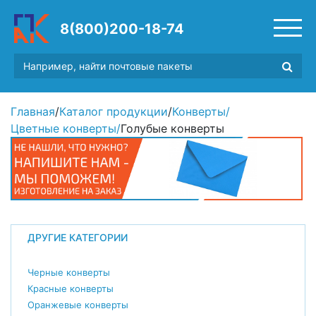
8(800)200-18-74
Главная
/
Каталог продукции
/
Конверты
/
Цветные конверты
/
Голубые конверты
ДРУГИЕ КАТЕГОРИИ
Черные конверты
Красные конверты
Оранжевые конверты