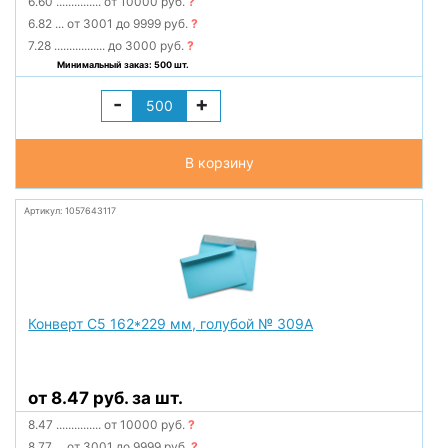
6.60
...............
от 10000 руб.
?
6.82
...
от 3001 до 9999 руб.
?
7.28
.................
до 3000 руб.
?
Минимальный заказ: 500 шт.
-
+
В корзину
Артикул: 1057643117
Конверт С5 162*229 мм, голубой № 309А
от 8.47 руб. за шт.
8.47
...............
от 10000 руб.
?
8.77
...
от 3001 до 9999 руб.
?