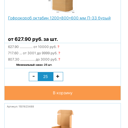
Гофрокороб октабин 1200*800*600 мм П-33 бурый
от 627.90 руб. за шт.
627.90
...............
от 10000 руб.
?
717.60
...
от 3001 до 9999 руб.
?
807.30
.................
до 3000 руб.
?
Минимальный заказ: 25 шт.
-
+
В корзину
Артикул: 1501623488