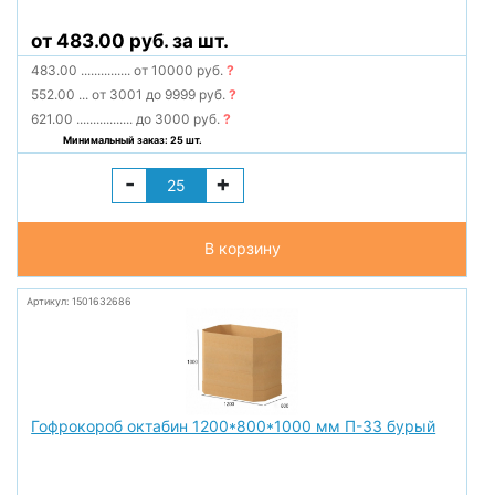
от 483.00 руб. за шт.
483.00
...............
от 10000 руб.
?
552.00
...
от 3001 до 9999 руб.
?
621.00
.................
до 3000 руб.
?
Минимальный заказ: 25 шт.
-
+
В корзину
Артикул: 1501632686
Гофрокороб октабин 1200*800*1000 мм П-33 бурый