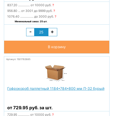
837.20
...............
от 10000 руб.
?
956.80
...
от 3001 до 9999 руб.
?
1076.40
.................
до 3000 руб.
?
Минимальный заказ: 25 шт.
-
+
В корзину
Артикул: 1501782685
Гофрокороб паллетный 1184*784*800 мм П-32 бурый
от 729.95 руб. за шт.
729.95
...............
от 10000 руб.
?