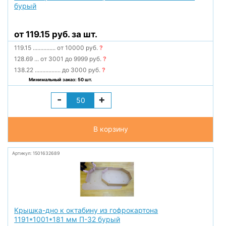
бурый
от 119.15 руб. за шт.
119.15
...............
от 10000 руб.
?
128.69
...
от 3001 до 9999 руб.
?
138.22
.................
до 3000 руб.
?
Минимальный заказ: 50 шт.
-
+
В корзину
Артикул: 1501632689
Крышка-дно к октабину из гофрокартона
1191*1001*181 мм П-32 бурый