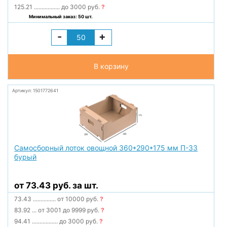
125.21
.................
до 3000 руб.
?
Минимальный заказ: 50 шт.
-
+
В корзину
Артикул: 1501772641
Самосборный лоток овощной 360*290*175 мм П-33
бурый
от 73.43 руб. за шт.
73.43
...............
от 10000 руб.
?
83.92
...
от 3001 до 9999 руб.
?
94.41
.................
до 3000 руб.
?