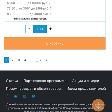
68.60
...............
от 10000 руб.
?
73.50
...
от 3001 до 9999 руб.
?
83.30
.................
до 3000 руб.
?
Минимальный заказ: 100 шт.
-
+
В корзину
…
1
2
3
4
5
›
»
Статьи
Партнерская программа
Акции и скидки
Прием, возврат и обмен товара
Ищем представителей
Данный сайт носит исключительно информационный характер, и не при каких
условиях не является публичной офертой. Копирование материалов сайта
запрещено, без письменного согласия владельца.