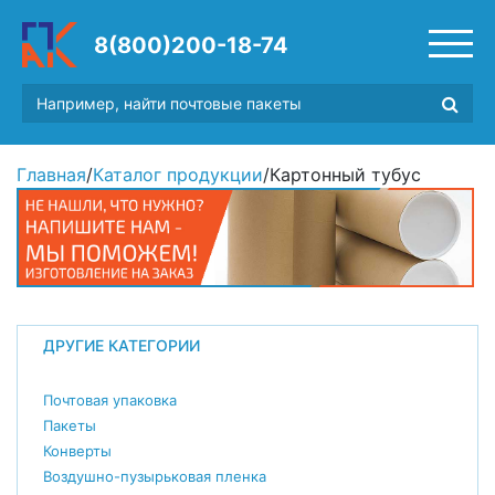
8(800)200-18-74
Главная
/
Каталог продукции
/
Картонный тубус
ДРУГИЕ КАТЕГОРИИ
Почтовая упаковка
Пакеты
Конверты
Воздушно-пузырьковая пленка