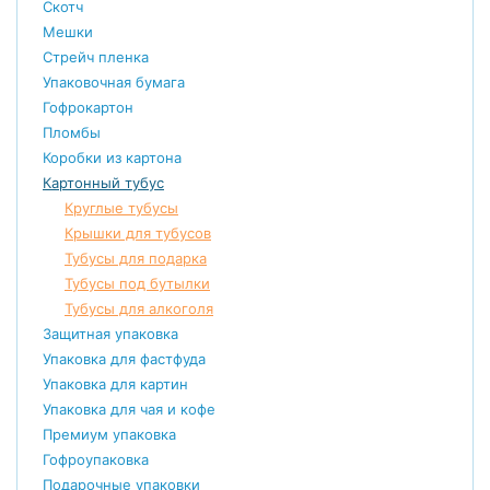
Скотч
Мешки
Стрейч пленка
Упаковочная бумага
Гофрокартон
Пломбы
Коробки из картона
Картонный тубус
Круглые тубусы
Крышки для тубусов
Тубусы для подарка
Тубусы под бутылки
Тубусы для алкоголя
Защитная упаковка
Упаковка для фастфуда
Упаковка для картин
Упаковка для чая и кофе
Премиум упаковка
Гофроупаковка
Подарочные упаковки