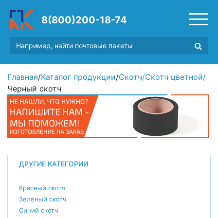
8(800)200-18-74
Главная
/
Каталог продукции
/
Скотч
/
Скотч цветной
/
Черный скотч
ДРУГИЕ КАТЕГОРИИ
Красный скотч
Зеленый скотч
Синий скотч