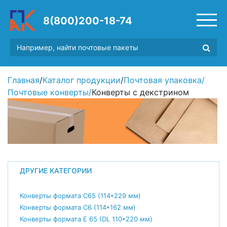
8(800)200-18-74
Главная
/
Каталог продукции
/
Почтовая упаковка
/
Почтовые конверты
/
Конверты с декстрином
ДРУГИЕ КАТЕГОРИИ
Конверты формата С65 (114*229 мм)
Конверты формата С6 (114*162 мм)
Конверты формата E 65 (DL 110*220 мм)